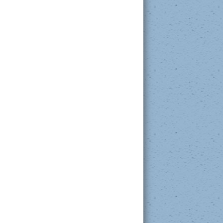
Documents pour la rentrée scolaire
2026-2027
Fournitures scolaires préscolaire 4
ans
Fournitures scolaires préscolaire 5
ans
Fournitures scolaires 1re année
Fournitures scolaires 2e année
Fournitures scolaires 3e année
Fournitures scolaires 4e année
Fournitures scolaires 5e année
Fournitures scolaires 6e année
Fournitures scolaires Apprentis
(Marjorie)
Fournitures scolaires Apprentis 902