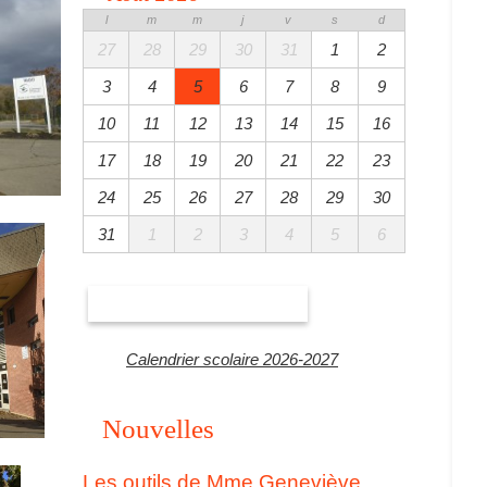
l
m
m
j
v
s
d
27
28
29
30
31
1
2
3
4
5
6
7
8
9
10
11
12
13
14
15
16
17
18
19
20
21
22
23
24
25
26
27
28
29
30
31
1
2
3
4
5
6
Voir toutes les activités
Calendrier scolaire 2026-2027
Nouvelles
Les outils de Mme Geneviève