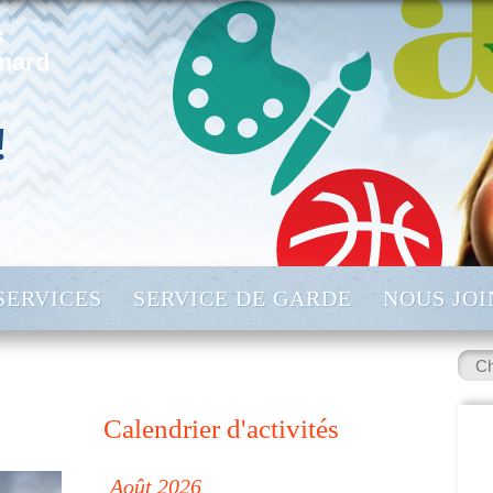
s
rnard
!
SERVICES
SERVICE DE GARDE
NOUS JO
Rech
:
Calendrier d'activités
◀
Août 2026
▷