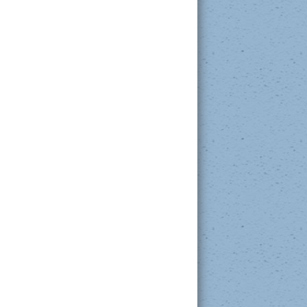
Entrée des élèves du préscolaire
Horaire de l’école 2026-2027
Bassin
Pour connaitre votre école de bassin,
voici un
outil disponible sur le site
du CSS
.
Guide aux parents
Guide aux parents 2026-2027
Consultez le pour obtenir une foule