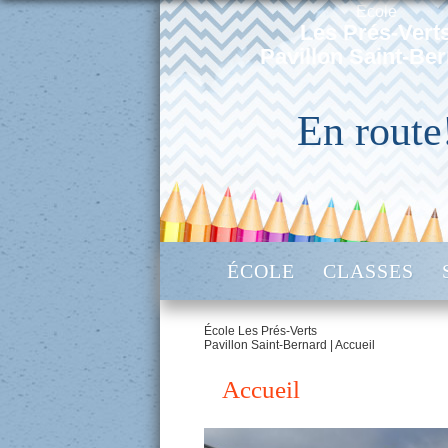
École
Les Prés-Vert
Pavillon Saint-Be
En route
ÉCOLE
CLASSES
École Les Prés-Verts
Pavillon Saint-Bernard
|
Accueil
Accueil