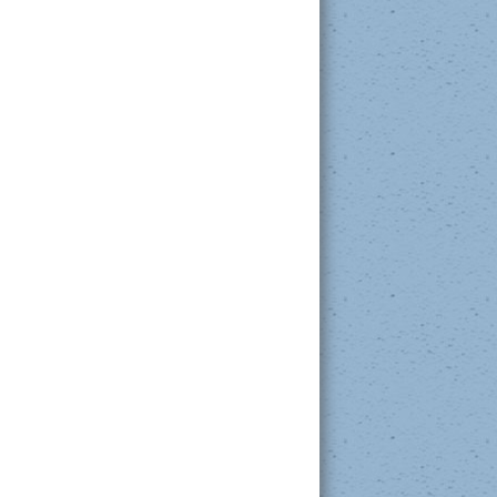
de renseignements utiles.
Guide ADO 101
Inscriptions au transport scolaire
Veuillez consulter le site du
CSSC –
Transport scolaire
.
Site
monsecondaire.com
: un outil
pour me guider dans ma démarche et
faire un choix qui me ressemble.
Procédure du traitement des plaintes