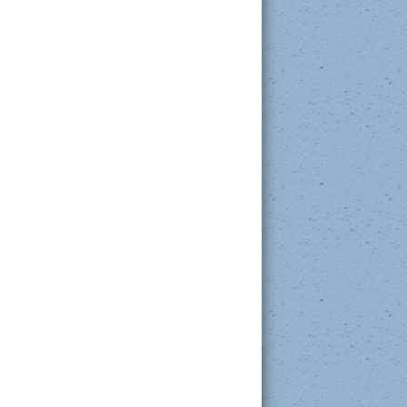
Feuillet informatif Programme CCQ
Livre audio sur l’école québécoise
La Parenthèse
Voir les "La Parenthèse" précédentes.