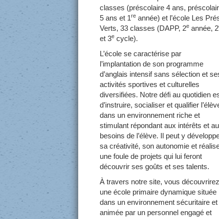
classes (préscolaire 4 ans, préscolai
re
5 ans et 1
année) et l’école Les Pré
e
Verts, 33 classes (DAPP, 2
année, 2
e
et 3
cycle).
L’école se caractérise par
l’implantation de son programme
d’anglais intensif sans sélection et se
activités sportives et culturelles
diversifiées. Notre défi au quotidien e
d’instruire, socialiser et qualifier l’élèv
dans un environnement riche et
stimulant répondant aux intérêts et a
besoins de l’élève. Il peut y développ
sa créativité, son autonomie et réalis
une foule de projets qui lui feront
découvrir ses goûts et ses talents.
À travers notre site, vous découvrire
une école primaire dynamique située
dans un environnement sécuritaire et
animée par un personnel engagé et